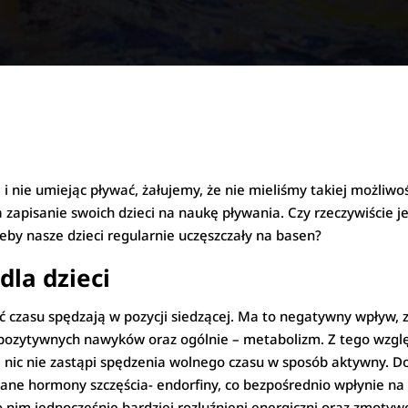
i nie umiejąc pływać, żałujemy, że nie mieliśmy takiej możliwoś
 zapisanie swoich dzieci na naukę pływania. Czy rzeczywiście jest
 żeby nasze dzieci regularnie uczęszczały na basen?
dla dzieci
ść czasu spędzają w pozycji siedzącej. Ma to negatywny wpływ, z
ch pozytywnych nawyków oraz ogólnie – metabolizm. Z tego wz
e nic nie zastąpi spędzenia wolnego czasu w sposób aktywny.
ane hormony szczęścia- endorfiny, co bezpośrednio wpłynie na 
o nim jednocześnie bardziej rozluźnieni,energiczni oraz zmotyw