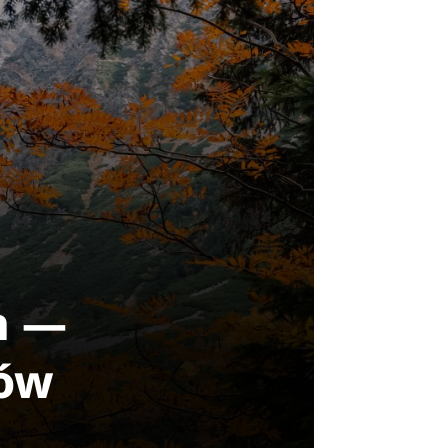
h —
tów