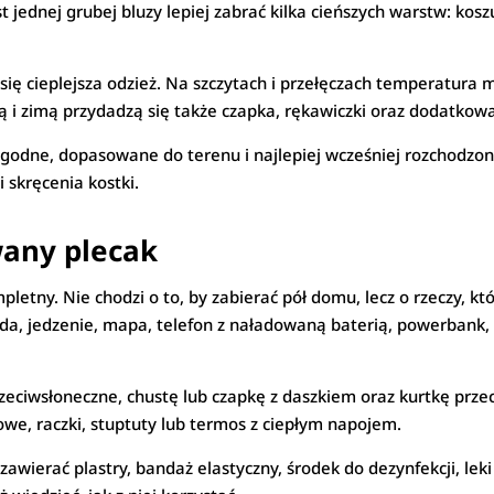
 jednej grubej bluzy lepiej zabrać kilka cieńszych warstw: koszu
ę cieplejsza odzież. Na szczytach i przełęczach temperatura mo
ą i zimą przydadzą się także czapka, rękawiczki oraz dodatkow
ygodne, dopasowane do terenu i najlepiej wcześniej rozchodzo
 skręcenia kostki.
wany plecak
mpletny. Nie chodzi o to, by zabierać pół domu, lecz o rzeczy, 
a, jedzenie, mapa, telefon z naładowaną baterią, powerbank, 
rzeciwsłoneczne, chustę lub czapkę z daszkiem oraz kurtkę prz
owe, raczki, stuptuty lub termos z ciepłym napojem.
zawierać plastry, bandaż elastyczny, środek do dezynfekcji, lek