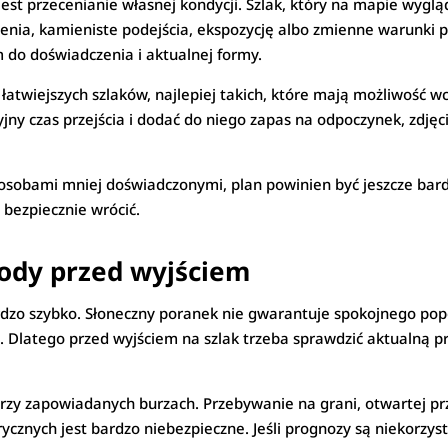
est przecenianie własnej kondycji. Szlak, który na mapie wygl
nia, kamieniste podejścia, ekspozycję albo zmienne warunki 
m do doświadczenia i aktualnej formy.
łatwiejszych szlaków, najlepiej takich, które mają możliwość w
yjny czas przejścia i dodać do niego zapas na odpoczynek, zdję
o osobami mniej doświadczonymi, plan powinien być jeszcze bardz
y bezpiecznie wrócić.
ody przed wyjściem
dzo szybko. Słoneczny poranek nie gwarantuje spokojnego popoł
latego przed wyjściem na szlak trzeba sprawdzić aktualną prog
rzy zapowiadanych burzach. Przebywanie na grani, otwartej pr
ych jest bardzo niebezpieczne. Jeśli prognozy są niekorzystne