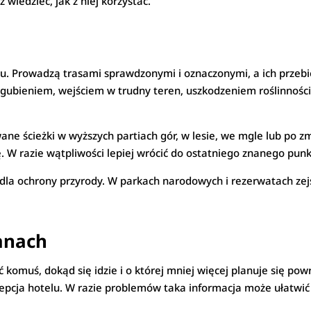
 wiedzieć, jak z niej korzystać.
du. Prowadzą trasami sprawdzonymi i oznaczonymi, a ich przeb
 zgubieniem, wejściem w trudny teren, uszkodzeniem roślinno
ne ścieżki w wyższych partiach gór, w lesie, we mgle lub po z
ę. W razie wątpliwości lepiej wrócić do ostatniego znanego punkt
 dla ochrony przyrody. W parkach narodowych i rezerwatach zej
anach
komuś, dokąd się idzie i o której mniej więcej planuje się powr
pcja hotelu. W razie problemów taka informacja może ułatwić 