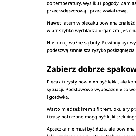
do temperatury, wysiłku i pogody. Zamiast
przeciwdeszczową i przeciwwiatrową.
Nawet latem w plecaku powinna znaleźć si
wiatr szybko wychładza organizm. Jesieni
Nie mniej ważne są buty. Powinny być w
podeszwą zmniejsza ryzyko poślizgnięcia i
Zabierz dobrze spako
Plecak turysty powinien być lekki, ale ko
sytuacji. Podstawowe wyposażenie to wod
i gotówka.
Warto mieć też krem z filtrem, okulary p
i trasy potrzebne mogą być kijki trekking
Apteczka nie musi być duża, ale powinna 