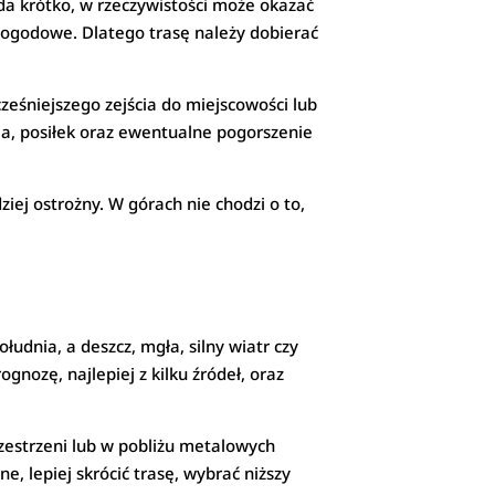
ąda krótko, w rzeczywistości może okazać
pogodowe. Dlatego trasę należy dobierać
cześniejszego zejścia do miejscowości lub
cia, posiłek oraz ewentualne pogorszenie
iej ostrożny. W górach nie chodzi o to,
udnia, a deszcz, mgła, silny wiatr czy
nozę, najlepiej z kilku źródeł, oraz
zestrzeni lub w pobliżu metalowych
, lepiej skrócić trasę, wybrać niższy