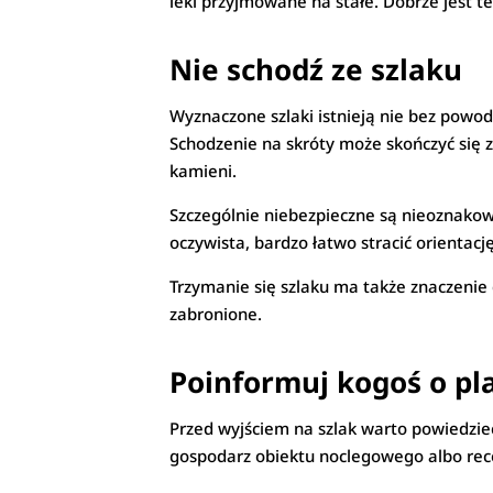
leki przyjmowane na stałe. Dobrze jest też
Nie schodź ze szlaku
Wyznaczone szlaki istnieją nie bez powo
Schodzenie na skróty może skończyć się
kamieni.
Szczególnie niebezpieczne są nieoznakowa
oczywista, bardzo łatwo stracić orientacj
Trzymanie się szlaku ma także znaczenie
zabronione.
Poinformuj kogoś o pl
Przed wyjściem na szlak warto powiedzieć 
gospodarz obiektu noclegowego albo rece