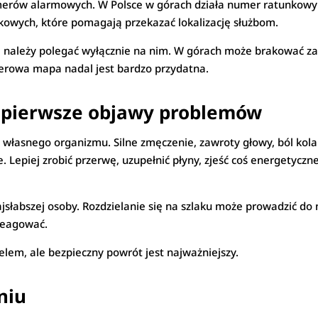
merów alarmowych. W Polsce w górach działa numer ratunkowy
nkowych, które pomagają przekazać lokalizację służbom.
 należy polegać wyłącznie na nim. W górach może brakować zasi
erowa mapa nadal jest bardzo przydatna.
i pierwsze objawy problemów
asnego organizmu. Silne zmęczenie, zawroty głowy, ból kolan
epiej zrobić przerwę, uzupełnić płyny, zjeść coś energetycznego
łabszej osoby. Rozdzielanie się na szlaku może prowadzić do n
reagować.
elem, ale bezpieczny powrót jest najważniejszy.
niu