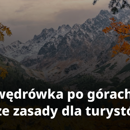
wędrówka po górac
ze zasady dla turys