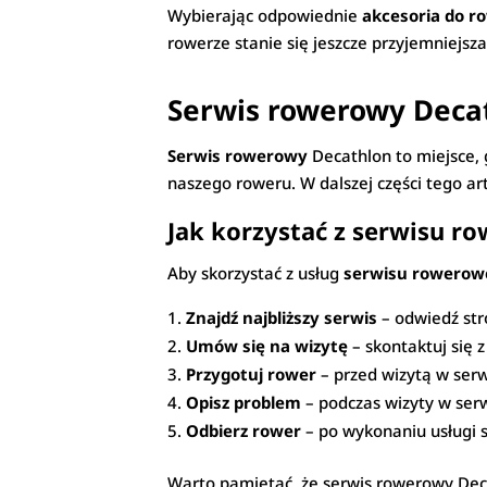
Wybierając odpowiednie
akcesoria do r
rowerze stanie się jeszcze przyjemniejsza
Serwis rowerowy Deca
Serwis rowerowy
Decathlon to miejsce, 
naszego roweru. W dalszej części tego ar
Jak korzystać z serwisu 
Aby skorzystać z usług
serwisu rowerow
Znajdź najbliższy serwis
– odwiedź str
Umów się na wizytę
– skontaktuj się 
Przygotuj rower
– przed wizytą w serw
Opisz problem
– podczas wizyty w serw
Odbierz rower
– po wykonaniu usługi s
Warto pamiętać, że serwis rowerowy Deca