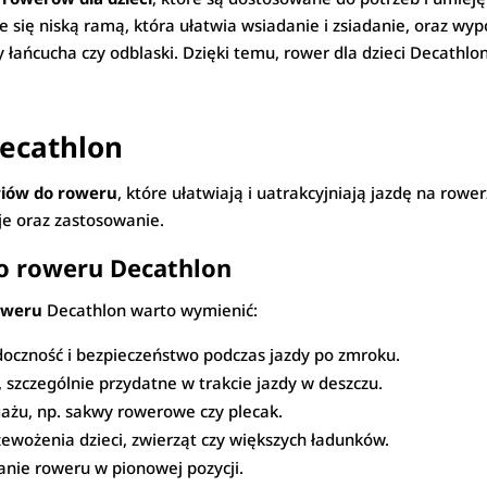
je się niską ramą, która ułatwia wsiadanie i zsiadanie, oraz w
y łańcucha czy odblaski. Dzięki temu, rower dla dzieci Decathl
Decathlon
riów do roweru
, które ułatwiają i uatrakcyjniają jazdę na rowe
je oraz zastosowanie.
do roweru Decathlon
oweru
Decathlon warto wymienić:
oczność i bezpieczeństwo podczas jazdy po zmroku.
 szczególnie przydatne w trakcie jazdy w deszczu.
ażu, np. sakwy rowerowe czy plecak.
zewożenia dzieci, zwierząt czy większych ładunków.
nie roweru w pionowej pozycji.