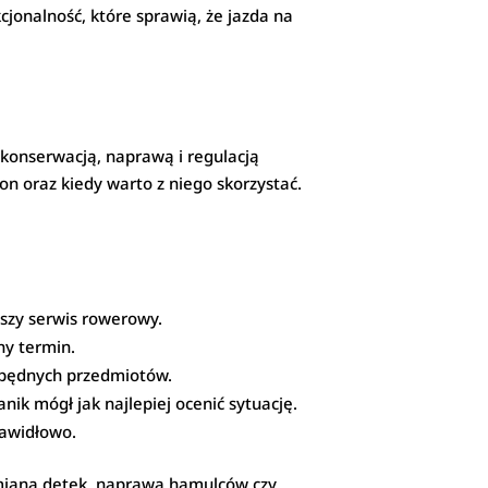
jonalność, które sprawią, że jazda na
 konserwacją, naprawą i regulacją
on oraz kiedy warto z niego skorzystać.
ższy serwis rowerowy.
ny termin.
 zbędnych przedmiotów.
nik mógł jak najlepiej ocenić sytuację.
rawidłowo.
wymiana dętek, naprawa hamulców czy