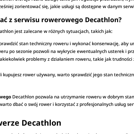
śniej zorientować się, jakie usługi są dostępne w danym serwi
tać z serwisu rowerowego Decathlon?
thlon jest zalecane w różnych sytuacjach, takich jak:
prawdzić stan techniczny roweru i wykonać konserwację, aby u
weru po sezonie pozwoli na wykrycie ewentualnych usterek i 
 jakiekolwiek problemy z działaniem roweru, takie jak trudnoś
li kupujesz rower używany, warto sprawdzić jego stan technicz
owego
Decathlon pozwala na utrzymanie roweru w dobrym stani
warto dbać o swój rower i korzystać z profesjonalnych usług se
werze Decathlon