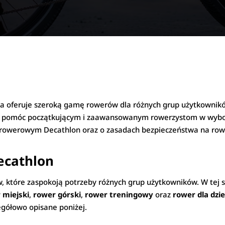
óra oferuje szeroką gamę rowerów dla różnych grup użytkownik
y pomóc początkującym i zaawansowanym rowerzystom w wybo
e rowerowym Decathlon oraz o zasadach bezpieczeństwa na row
ecathlon
 które zaspokoją potrzeby różnych grup użytkowników. W tej 
 miejski
,
rower górski
,
rower treningowy
oraz
rower dla dzie
egółowo opisane poniżej.